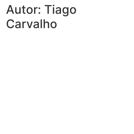
Autor:
Tiago
Ir
para
Carvalho
o
conteúdo